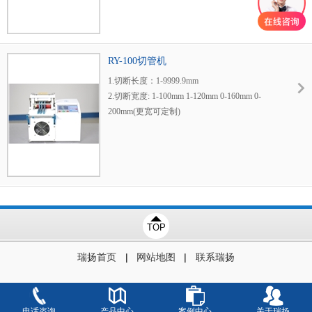
速度：L=100mm,100PCS/Min
机械尺寸：700（W）*580(L)*450(H)mm
重量：65kg
RY-100切管机
1.切断长度：1-9999.9mm
2.切断宽度: 1-100mm 1-120mm 0-160mm 0-
200mm(更宽可定制)
3.切断速度：100-120次/分钟
4.存储规格：100个
5.精确度：±0.1mm(依材质而定)
6.电源电压：220v
7.功率：60v
8.重量：30KG
9.体积：L400*W300*H430 mm
TOP
|
|
瑞扬首页
网站地图
联系瑞扬
电话咨询
产品中心
案例中心
关于瑞扬