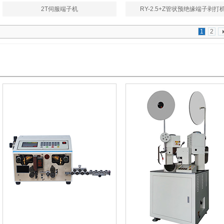
2T伺服端子机
RY-2.5+Z管状预绝缘端子剥打
1
2