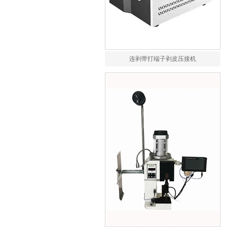
连剥带打端子剥皮压接机