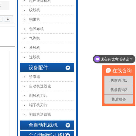
超声波焊机机
机
绞线机
铜带机
包胶布机
气剥机
放线机
现在有优惠活动么？
送线机
可以介绍下你们的产品么？
设备配件
在线咨询
矫直器
售前咨询1
自动机送线轮
售前咨询2
剥线机刀片
售后服务
端子机刀片
剥线机送线轮
全自动扎线机
全自动绕线扎线机