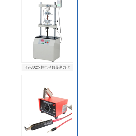
RY-302双柱电动数显测力仪