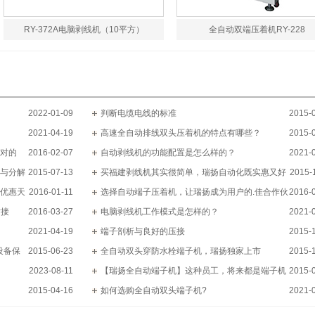
RY-372A电脑剥线机（10平方）
全自动双端压着机RY-228
2022-01-09
判断电缆电线的标准
2015-
2021-04-19
高速全自动排线双头压着机的特点有哪些？
2015-
对的
2016-02-07
自动剥线机的功能配置是怎么样的？
2021-
与分解
2015-07-13
买福建剥线机其实很简单，瑞扬自动化既实惠又好
2015-
优惠天
2016-01-11
用
选择自动端子压着机，让瑞扬成为用户的.佳合作伙
2016-
对接
2016-03-27
伴
电脑剥线机工作模式是怎样的？
2021-
2021-04-19
端子剖析与良好的压接
2015-
设备保
2015-06-23
全自动双头穿防水栓端子机，瑞扬独家上市
2015-
2023-08-11
【瑞扬全自动端子机】这种员工，将来都是端子机
2015-
2015-04-16
行业的高管！
如何选购全自动双头端子机?
2021-