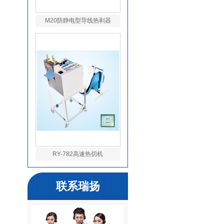
M20防静电型导线热剥器
RY-782高速热切机
联系瑞扬