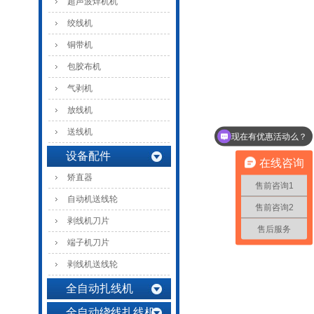
超声波焊机机
绞线机
铜带机
包胶布机
气剥机
放线机
送线机
现在有优惠活动么？
设备配件
在线咨询
矫直器
售前咨询1
自动机送线轮
售前咨询2
剥线机刀片
售后服务
端子机刀片
剥线机送线轮
全自动扎线机
全自动绕线扎线机