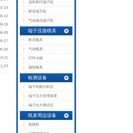
连剥带打端子机
02-19
静音端子机
06-12
气动液压端子机
09-18
端子压接模具
06-05
欧式模具
09-27
气动模具
06-26
10-21
OTP卡模
11-23
旗型模具
检测设备
端子剖面分析仪
端子压力管理装置
端子拉力测试仪
线束周边设备
收线机