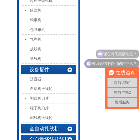
超声波焊机机
绞线机
铜带机
包胶布机
气剥机
放线机
送线机
可以介绍下你们的产品么？
设备配件
在线咨询
矫直器
售前咨询1
自动机送线轮
售前咨询2
剥线机刀片
售后服务
端子机刀片
剥线机送线轮
全自动扎线机
全自动绕线扎线机