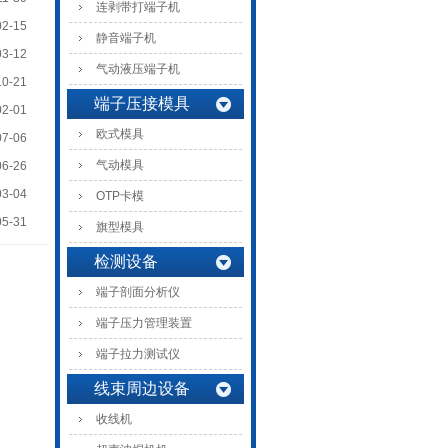
连剥带打端子机
02-15
静音端子机
03-12
气动液压端子机
10-21
端子压接模具
02-01
欧式模具
07-06
气动模具
06-26
03-04
OTP卡模
05-31
旗型模具
检测设备
端子剖面分析仪
端子压力管理装置
端子拉力测试仪
线束周边设备
收线机