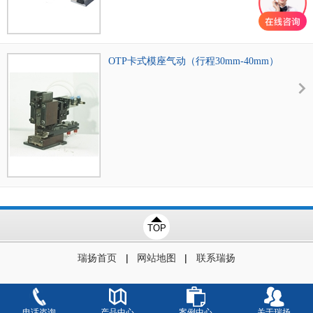
料带形式：横向/纵向
闭合高度 ：119.7mm
适应端子料厚：1.2mm(max)
送料机构 ：气动
OTP卡式模座气动（行程30mm-40mm）
送料步距 ：40mm
TOP
|
|
瑞扬首页
网站地图
联系瑞扬
电话咨询
产品中心
案例中心
关于瑞扬