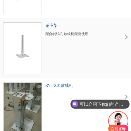
1450 电机功率：3KW 净重：700KG 包装重
量：850kg 驱动方式：三相电机+减速机 线材
最大直径：40mm 通孔直径（线盘内径）：60-
140mm
感应架
配合剥线机 放线机配套使用
RY-FX01放线机
可以介绍下你们的产品么？