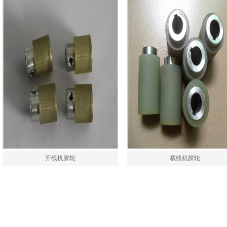
开线机胶轮
裁线机胶轮