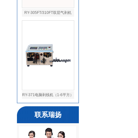
RY-305FT/310FT双层气剥机
RY-371电脑剥线机（1-6平方）
联系瑞扬