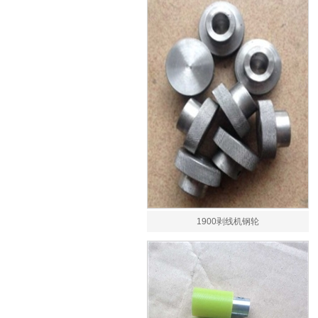
1900剥线机钢轮