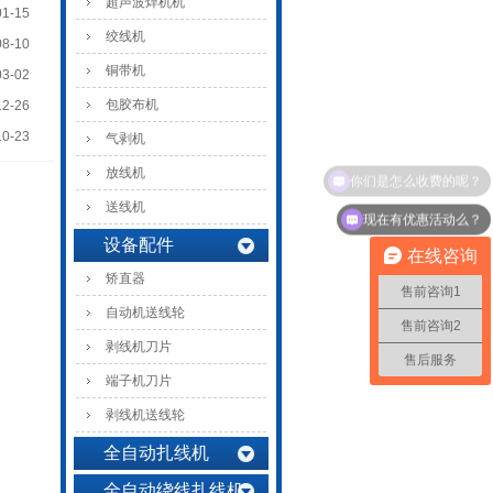
超声波焊机机
01-15
绞线机
08-10
铜带机
03-02
包胶布机
12-26
10-23
气剥机
放线机
送线机
现在有优惠活动么？
设备配件
在线咨询
矫直器
售前咨询1
自动机送线轮
售前咨询2
剥线机刀片
售后服务
端子机刀片
剥线机送线轮
全自动扎线机
全自动绕线扎线机