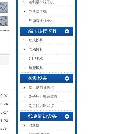
连剥带打端子机
静音端子机
气动液压端子机
端子压接模具
欧式模具
气动模具
OTP卡模
旗型模具
检测设备
端子剖面分析仪
06-02
端子压力管理装置
09-26
端子拉力测试仪
05-17
线束周边设备
01-23
收线机
02-07