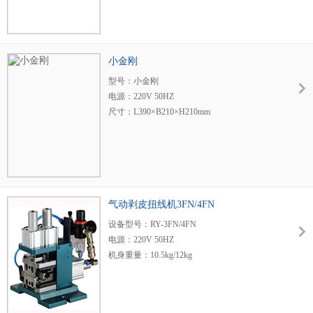
.大剥皮长度：18mm
加工时间约：0.3s
尺寸(长*宽*高)：265x70x135mm
重量净重：2.0 kg (4.4 lbs.)
小金刚
毛重：2.4 kg (5.3 lbs.)
型号：小金刚
气压：0.5Pa-0.8Pa
电源：220V 50HZ
尺寸：L390×B210×H210mm
重量：12kg
功率：90W/120W
适用水晶头：4-10PC
行程：25mm
出力：150kg
减速比：12.5K/15K
气动剥皮扭线机3FN/4FN
设备型号：RY-3FN/4FN
电源：220V 50HZ
机身重量：10.5kg/12kg
适用范围：0.1-1.5mm2
剥皮长度：2.5-25mm
最大剥线数量：8条