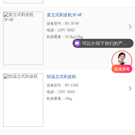
包装尺寸：L340×B270×H340mm
直立式剥皮机3F/4F
设备型号：RY-3F/4F
电源：220V 50HZ
机身重量：10.5kg/12kg
可以介绍下你们的产品么？
适用范围：0.1-0.75mm2
适用线径：3-10mm
剥皮长度：1-25mm
最大剥线数量：8条
机身尺寸：L300×B220×H290mm
包装尺寸：L340×B240×H300mm
恒温立式剥皮机
设备型号：RY-150H
电源：220V 50HZ
机身重量：10kg
使用范围：0.1-1.0mm2
剥皮长度：1.5-30mm
最高温度：200℃
机身尺寸：L200×B150×H300mm
包装尺寸：L460×B280×H230mm