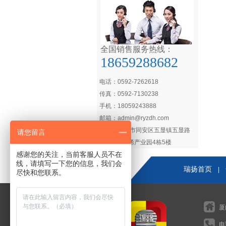
全国销售服务热线：
18659288682
电话：0592-7262618
传真：0592-7130238
手机：18059243888
邮箱：admin@ryzdh.com
地址：厦门市同安区五显镇五显路
请您留言
866号石墨烯产业园4栋5楼
感谢您的关注，当前客服人员不在
线，请填写一下您的信息，我们会
瑞扬首页
|
尽快和您联系。
厦
电