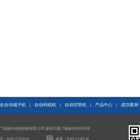
全自动端子机
自动剥线机
自动切管机
产品中心
成功案例
|
|
|
|
门瑞扬自动化科技有限公司 版权归厦门瑞扬自动化所有
话：0592-7262618
传真：0592-7130238